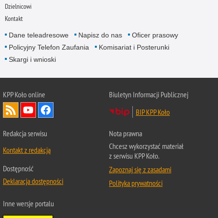
Dzielnicowi
Kontakt
Dane teleadresowe
Napisz do nas
Oficer prasowy
Policyjny Telefon Zaufania
Komisariat i Posterunki
Skargi i wnioski
KPP Koło online
Biuletyn Informacji Publicznej
BIP KPP Koło
Redakcja serwisu
Nota prawna
Chcesz wykorzystać materiał
Kontakt z redakcją
z serwisu KPP Koło.
Dostępność
Zapoznaj się z zasadami
Deklaracja dostępności
Polityka prywatności
Inne wersje portalu