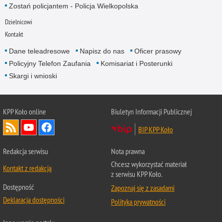
Zostań policjantem - Policja Wielkopolska
Dzielnicowi
Kontakt
Dane teleadresowe
Napisz do nas
Oficer prasowy
Policyjny Telefon Zaufania
Komisariat i Posterunki
Skargi i wnioski
KPP Koło online
Biuletyn Informacji Publicznej
BIP KPP Koło
Redakcja serwisu
Nota prawna
Chcesz wykorzystać materiał
Kontakt z redakcją
z serwisu KPP Koło.
Dostępność
Zapoznaj się z zasadami
Deklaracja dostępności
Polityka prywatności