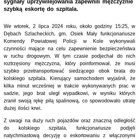
sygnały uprzywilejowania zapewnili mężczyźnie
szybką eskortę do szpitala.
We wtorek, 2 lipca 2024 roku, około godziny 15:25, w
Dębach Szlacheckich, gm. Osiek Mały funkcjonariusze
Komendy Powiatowej Policji w Kole wykonywali
czynności mające na celu zapewnienie bezpieczeństwa
w ruchu drogowym. W tym czasie podjechał do nich
roztrzęsiony mężczyzna, który poinformował, że musi
szybko przetransportować siedzącego obok brata do
kolskiego szpitala. Kierujący samochodem wyjaśnił, że
kilka minut wcześniej w trakcie wykonywanych prac w
sadzie, jego brat uległ wypadkowi, w wyniku których
zranił swoją rękę piłą spalinową, co spowodowało utratę
dużej ilości krwi.
Z uwagi na duży ruch pojazdów oraz znaczną odległość
do kolskiego szpitala, funkcjonariusze podjęli
natychmiastową decyzję o eskortowaniu z włączonymi